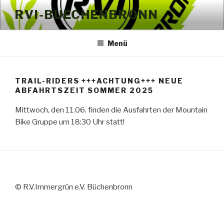
Zum
RVI-BUECHENBRONN
Inhalt
springen
Menü
TRAIL-RIDERS +++ACHTUNG+++ NEUE
ABFAHRTSZEIT SOMMER 2025
Mittwoch, den 11.06. finden die Ausfahrten der Mountain
Bike Gruppe um 18:30 Uhr statt!
© R.V.Immergrün e.V. Büchenbronn