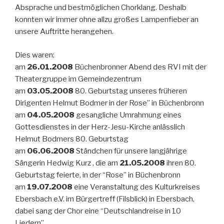
Absprache und bestmöglichen Chorklang. Deshalb
konnten wir immer ohne allzu großes Lampenfieber an
unsere Auftritte herangehen.
Dies waren:
am
26.01.2008
Büchenbronner Abend des RVI mit der
Theatergruppe im Gemeindezentrum
am
03.05.2008
80. Geburtstag unseres früheren
Dirigenten Helmut Bodmer in der Rose” in Büchenbronn
am
04.05.2008
gesangliche Umrahmung eines
Gottesdienstes in der Herz-Jesu-Kirche anlässlich
Helmut Bodmers 80. Geburtstag
am
06.06.2008
Ständchen für unsere langjährige
Sängerin Hedwig Kurz , die am
21.05.2008
ihren 80.
Geburtstag feierte, in der “Rose” in Büchenbronn
am
19.07.2008
eine Veranstaltung des Kulturkreises
Ebersbach e.V. im Bürgertreff (Filsblick) in Ebersbach,
dabei sang der Chor eine “Deutschlandreise in 10
Liedern”