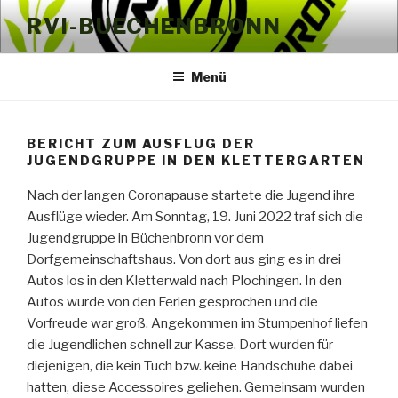
Zum
RVI-BUECHENBRONN
Inhalt
springen
Menü
BERICHT ZUM AUSFLUG DER
JUGENDGRUPPE IN DEN KLETTERGARTEN
Nach der langen Coronapause startete die Jugend ihre
Ausflüge wieder. Am Sonntag, 19. Juni 2022 traf sich die
Jugendgruppe in Büchenbronn vor dem
Dorfgemeinschaftshaus. Von dort aus ging es in drei
Autos los in den Kletterwald nach Plochingen. In den
Autos wurde von den Ferien gesprochen und die
Vorfreude war groß. Angekommen im Stumpenhof liefen
die Jugendlichen schnell zur Kasse. Dort wurden für
diejenigen, die kein Tuch bzw. keine Handschuhe dabei
hatten, diese Accessoires geliehen. Gemeinsam wurden