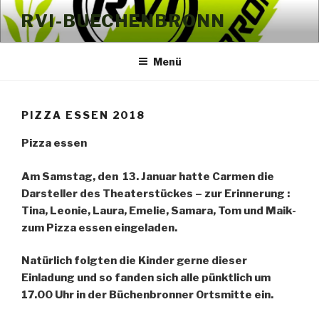
Zum
RVI-BUECHENBRONN
Inhalt
springen
Menü
PIZZA ESSEN 2018
Pizza essen
Am Samstag, den 13. Januar hatte Carmen die
Darsteller des Theaterstückes – zur Erinnerung :
Tina, Leonie, Laura, Emelie, Samara, Tom und Maik-
zum Pizza essen eingeladen.
Natürlich folgten die Kinder gerne dieser
Einladung und so fanden sich alle pünktlich um
17.00 Uhr in der Büchenbronner Ortsmitte ein.