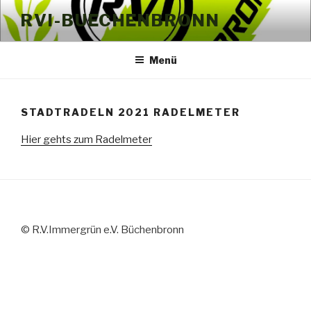
Zum
RVI-BUECHENBRONN
Inhalt
springen
Menü
STADTRADELN 2021 RADELMETER
Hier gehts zum Radelmeter
© R.V.Immergrün e.V. Büchenbronn