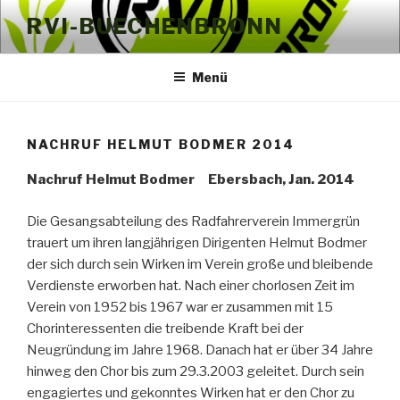
Zum
RVI-BUECHENBRONN
Inhalt
springen
Menü
NACHRUF HELMUT BODMER 2014
Nachruf Helmut Bodmer Ebersbach, Jan. 2014
Die Gesangsabteilung des Radfahrerverein Immergrün
trauert um ihren langjährigen Dirigenten Helmut Bodmer
der sich durch sein Wirken im Verein große und bleibende
Verdienste erworben hat. Nach einer chorlosen Zeit im
Verein von 1952 bis 1967 war er zusammen mit 15
Chorinteressenten die treibende Kraft bei der
Neugründung im Jahre 1968. Danach hat er über 34 Jahre
hinweg den Chor bis zum 29.3.2003 geleitet. Durch sein
engagiertes und gekonntes Wirken hat er den Chor zu