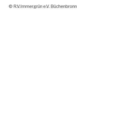
© R.V.Immergrün e.V. Büchenbronn