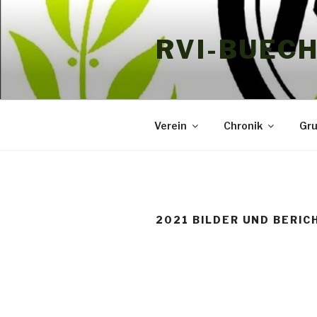
Zum
Inhalt
RVI-BUEC
springen
Verein
Chronik
Gr
2021 BILDER UND BERIC