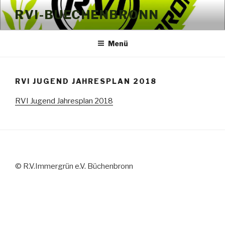
Zum
RVI-BUECHENBRONN
Inhalt
springen
Menü
RVI JUGEND JAHRESPLAN 2018
RVI Jugend Jahresplan 2018
© R.V.Immergrün e.V. Büchenbronn