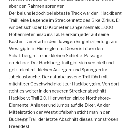
aber den Rahmen sprengen.
Der bei uns jedoch beliebteste Track war der „Hacklberg
Trail“, eine Legende im Streckennetz des Bike-Zirkus. Er
windet sich über 10 Kilometer Länge mehr als 1.000
Höhenmeter hinab ins Tal. Hier kam jeder auf seine
Kosten. Der Start in den flowigen Singletrail erfolgt am
Westgipfel in Hinterglemm. Dieser ist über den
Schattberg mit einer kleinen Schiebe-Passage
erreichbar. Der Hacklberg Trail gibt sich verspielt und
geizt nicht mit kleinen Anliegern und Sprüngen für
Jubelausbrüche. Der naturbelassene Trail führt mit
mächtiger Geschwindigkeit zur Hacklbergalm. Von dort
geht es weiter in den neueren Streckenabschnitt
Hacklberg Trail 2.0. Hier warten einige Northshore-
Elemente, Anlieger und Jumps auf die Biker. An der
Mittelstation der Westgipfelbahn sticht man in den
Buchegg Trail, der letzte Abschnitt dieses monströsen
Freerides!