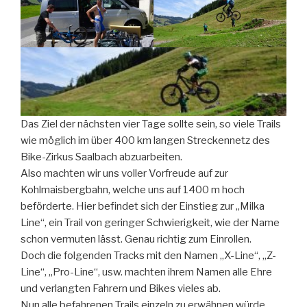
0
0
0
0
Das Ziel der nächsten vier Tage sollte sein, so viele Trails
wie möglich im über 400 km langen Streckennetz des
Bike-Zirkus Saalbach abzuarbeiten.
Also machten wir uns voller Vorfreude auf zur
Kohlmaisbergbahn, welche uns auf 1400 m hoch
beförderte. Hier befindet sich der Einstieg zur „Milka
Line“, ein Trail von geringer Schwierigkeit, wie der Name
schon vermuten lässt. Genau richtig zum Einrollen.
Doch die folgenden Tracks mit den Namen „X-Line“, „Z-
Line“, „Pro-Line“, usw. machten ihrem Namen alle Ehre
und verlangten Fahrern und Bikes vieles ab.
Nun alle befahrenen Trails einzeln zu erwähnen würde