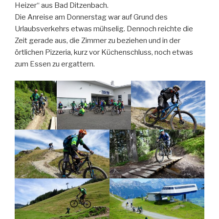
Heizer“ aus Bad Ditzenbach.
Die Anreise am Donnerstag war auf Grund des
Urlaubsverkehrs etwas mühselig. Dennoch reichte die
Zeit gerade aus, die Zimmer zu beziehen und in der
örtlichen Pizzeria, kurz vor Küchenschluss, noch etwas
zum Essen zu ergattern.
0
0
0
0
0
0
0
0
0
0
0
0
0
0