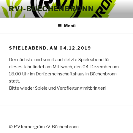
Zum
RVI-BUECHENBRONN
Inhalt
springen
Menü
SPIELEABEND, AM 04.12.2019
Der nächste und somit auch letzte Spieleabend für
dieses Jahr findet am Mittwoch, den 04. Dezember um
18.00 Uhr im Dorfgemeinschaftshaus in Büchenbronn
statt.
Bitte wieder Spiele und Verpflegung mitbringen!
© R.V.Immergrün e.V. Büchenbronn