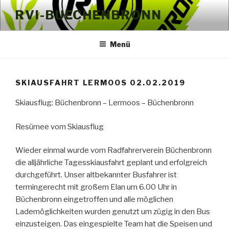
Zum
RVI-BUECHENBRONN
Inhalt
springen
Menü
SKIAUSFAHRT LERMOOS 02.02.2019
Skiausflug: Büchenbronn – Lermoos – Büchenbronn
Resümee vom Skiausflug
Wieder einmal wurde vom Radfahrerverein Büchenbronn
die alljährliche Tagesskiausfahrt geplant und erfolgreich
durchgeführt. Unser altbekannter Busfahrer ist
termingerecht mit großem Elan um 6.00 Uhr in
Büchenbronn eingetroffen und alle möglichen
Lademöglichkeiten wurden genutzt um zügig in den Bus
einzusteigen. Das eingespielte Team hat die Speisen und