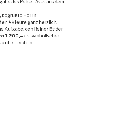
gabe des Reinerlöses aus dem
, begrüßte Herrn
ten Akteure ganz herzlich.
ne Aufgabe, den Reinerlös der
ro 1.200,–
als symbolischen
zu überreichen.