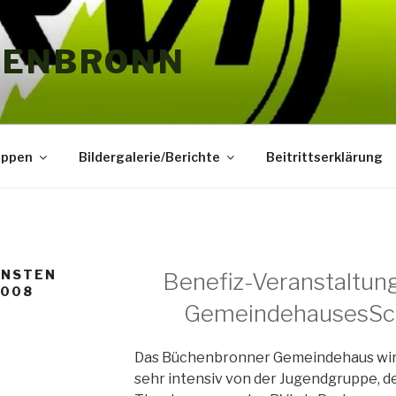
HENBRONN
uppen
Bildergalerie/Berichte
Beitrittserklärung
UNSTEN
Benefiz-Veranstaltun
2008
GemeindehausesSc
Das Büchenbronner Gemeindehaus wird
sehr intensiv von der Jugendgruppe, d