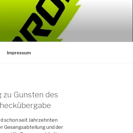
Impressum
g zu Gunsten des
heckübergabe
 schon seit Jahrzehnten
er Gesangsabteilung und der