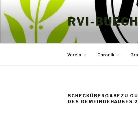
Zum
Inhalt
RVI-BUEC
springen
Verein
Chronik
Gr
SCHECKÜBERGABEZU G
DES GEMEINDEHAUSES 