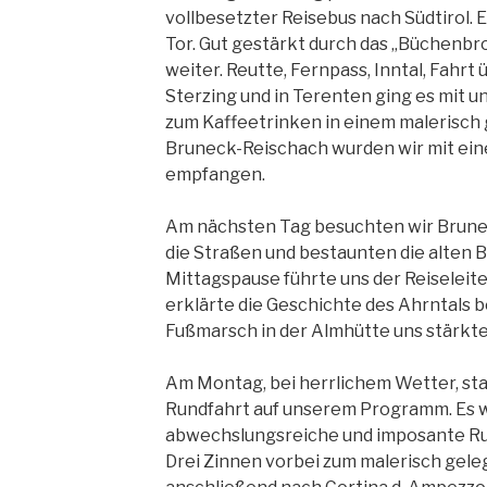
vollbesetzter Reisebus nach Südtirol. 
Tor. Gut gestärkt durch das „Büchenbr
weiter. Reutte, Fernpass, Inntal, Fahrt 
Sterzing und in Terenten ging es mit 
zum Kaffeetrinken in einem malerisch 
Bruneck-Reischach wurden wir mit e
empfangen.
Am nächsten Tag besuchten wir Brune
die Straßen und bestaunten die alten 
Mittagspause führte uns der Reiseleit
erklärte die Geschichte des Ahrntals 
Fußmarsch in der Almhütte uns stärkte
Am Montag, bei herrlichem Wetter, st
Rundfahrt auf unserem Programm. Es w
abwechslungsreiche und imposante Run
Drei Zinnen vorbei zum malerisch gel