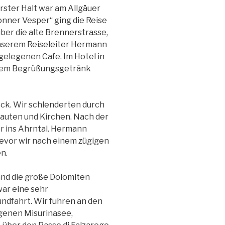
Erster Halt war am Allgäuer
onner Vesper“ ging die Reise
über die alte Brennerstrasse,
unserem Reiseleiter Hermann
gelegenen Cafe. Im Hotel in
inem Begrüßungsgetränk
ck. Wir schlenderten durch
Bauten und Kirchen. Nach der
er ins Ahrntal. Hermann
bevor wir nach einem zügigen
n.
and die große Dolomiten
ar eine sehr
dfahrt. Wir fuhren an den
egenen Misurinasee,