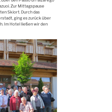
 über den Passo di Falzarego
azuoi. Zur Mittagspause
en Skiort. Durch das
rstadt, ging es zurück über
h. Im Hotel ließen wir den