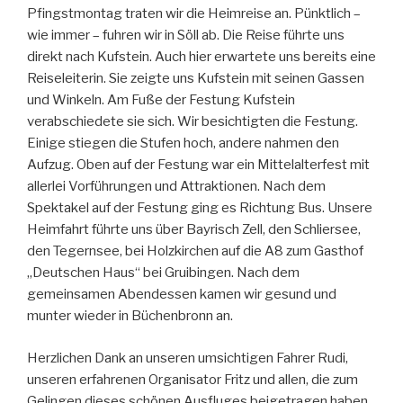
Pfingstmontag traten wir die Heimreise an. Pünktlich –
wie immer – fuhren wir in Söll ab. Die Reise führte uns
direkt nach Kufstein. Auch hier erwartete uns bereits eine
Reiseleiterin. Sie zeigte uns Kufstein mit seinen Gassen
und Winkeln. Am Fuße der Festung Kufstein
verabschiedete sie sich. Wir besichtigten die Festung.
Einige stiegen die Stufen hoch, andere nahmen den
Aufzug. Oben auf der Festung war ein Mittelalterfest mit
allerlei Vorführungen und Attraktionen. Nach dem
Spektakel auf der Festung ging es Richtung Bus. Unsere
Heimfahrt führte uns über Bayrisch Zell, den Schliersee,
den Tegernsee, bei Holzkirchen auf die A8 zum Gasthof
„Deutschen Haus“ bei Gruibingen. Nach dem
gemeinsamen Abendessen kamen wir gesund und
munter wieder in Büchenbronn an.
Herzlichen Dank an unseren umsichtigen Fahrer Rudi,
unseren erfahrenen Organisator Fritz und allen, die zum
Gelingen dieses schönen Ausfluges beigetragen haben.