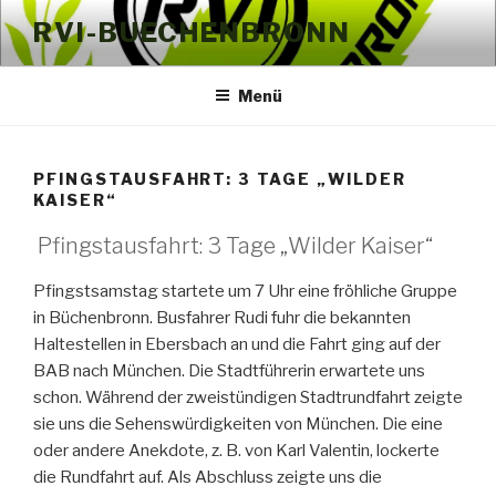
Zum
RVI-BUECHENBRONN
Inhalt
springen
Menü
PFINGSTAUSFAHRT: 3 TAGE „WILDER
KAISER“
Pfingstausfahrt: 3 Tage „Wilder Kaiser“
Pfingstsamstag startete um 7 Uhr eine fröhliche Gruppe
in Büchenbronn. Busfahrer Rudi fuhr die bekannten
Haltestellen in Ebersbach an und die Fahrt ging auf der
BAB nach München. Die Stadtführerin erwartete uns
schon. Während der zweistündigen Stadtrundfahrt zeigte
sie uns die Sehenswürdigkeiten von München. Die eine
oder andere Anekdote, z. B. von Karl Valentin, lockerte
die Rundfahrt auf. Als Abschluss zeigte uns die