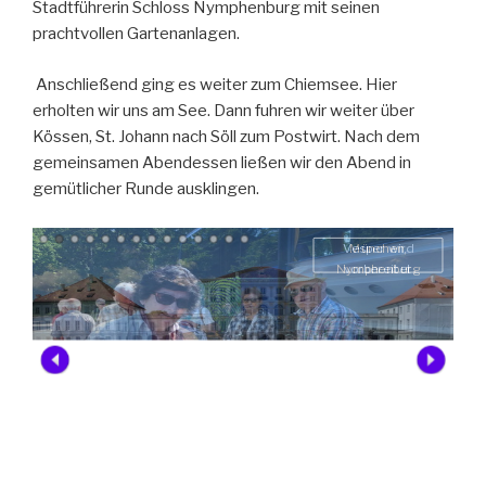
Stadtführerin Schloss Nymphenburg mit seinen
prachtvollen Gartenanlagen.
Anschließend ging es weiter zum Chiemsee. Hier
erholten wir uns am See. Dann fuhren wir weiter über
Kössen, St. Johann nach Söll zum Postwirt. Nach dem
gemeinsamen Abendessen ließen wir den Abend in
gemütlicher Runde ausklingen.
Söll
der
ift
el
es
es
en
Vesper wird
München,
tein
au
in
n
n
Nymphenburg
vorbereitet