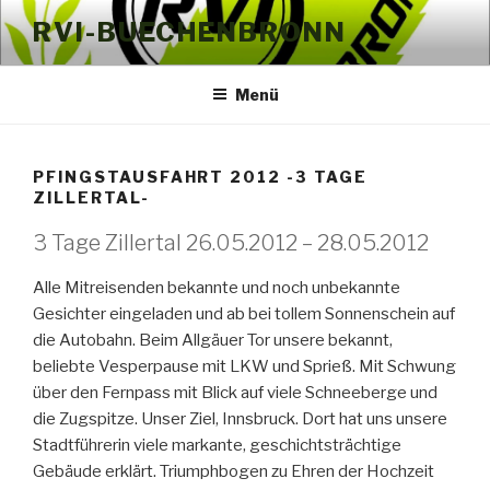
Zum
RVI-BUECHENBRONN
Inhalt
springen
Menü
PFINGSTAUSFAHRT 2012 -3 TAGE
ZILLERTAL-
3 Tage Zillertal 26.05.2012 – 28.05.2012
Alle Mitreisenden bekannte und noch unbekannte
Gesichter eingeladen und ab bei tollem Sonnenschein auf
die Autobahn. Beim Allgäuer Tor unsere bekannt,
beliebte Vesperpause mit LKW und Sprieß. Mit Schwung
über den Fernpass mit Blick auf viele Schneeberge und
die Zugspitze. Unser Ziel, Innsbruck. Dort hat uns unsere
Stadtführerin viele markante, geschichtsträchtige
Gebäude erklärt. Triumphbogen zu Ehren der Hochzeit