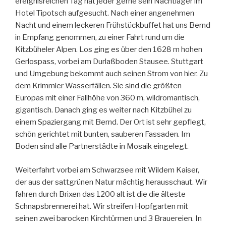
ereignisreichen Tag hat jeder gerne sein Nachtlager im
Hotel Tipotsch aufgesucht. Nach einer angenehmen
Nacht und einem leckeren Frühstückbuffet hat uns Bernd
in Empfang genommen, zu einer Fahrt rund um die
Kitzbüheler Alpen. Los ging es über den 1628 m hohen
Gerlospass, vorbei am Durlaßboden Stausee. Stuttgart
und Umgebung bekommt auch seinen Strom von hier. Zu
dem Krimmler Wasserfällen. Sie sind die größten
Europas mit einer Fallhöhe von 360 m, wildromantisch,
gigantisch. Danach ging es weiter nach Kitzbühel zu
einem Spaziergang mit Bernd. Der Ort ist sehr gepflegt,
schön gerichtet mit bunten, sauberen Fassaden. Im
Boden sind alle Partnerstädte in Mosaik eingelegt.
Weiterfahrt vorbei am Schwarzsee mit Wildem Kaiser,
der aus der sattgrünen Natur mächtig herausschaut. Wir
fahren durch Brixen das 1200 alt ist die die älteste
Schnapsbrennerei hat. Wir streifen Hopfgarten mit
seinen zwei barocken Kirchtürmen und 3 Brauereien. In