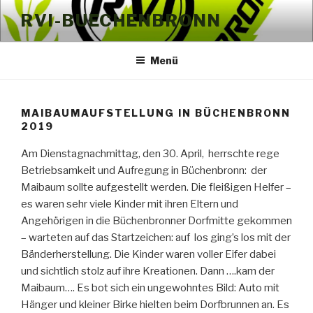
Zum
RVI-BUECHENBRONN
Inhalt
springen
Menü
MAIBAUMAUFSTELLUNG IN BÜCHENBRONN
2019
Am Dienstagnachmittag, den 30. April, herrschte rege
Betriebsamkeit und Aufregung in Büchenbronn: der
Maibaum sollte aufgestellt werden. Die fleißigen Helfer –
es waren sehr viele Kinder mit ihren Eltern und
Angehörigen in die Büchenbronner Dorfmitte gekommen
– warteten auf das Startzeichen: auf los ging’s los mit der
Bänderherstellung. Die Kinder waren voller Eifer dabei
und sichtlich stolz auf ihre Kreationen. Dann ….kam der
Maibaum…. Es bot sich ein ungewohntes Bild: Auto mit
Hänger und kleiner Birke hielten beim Dorfbrunnen an. Es