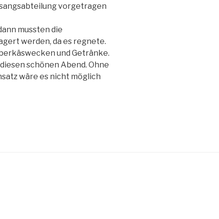
esangsabteilung vorgetragen
 dann mussten die
agert werden, da es regnete.
Leberkäswecken und Getränke.
r diesen schönen Abend. Ohne
nsatz wäre es nicht möglich