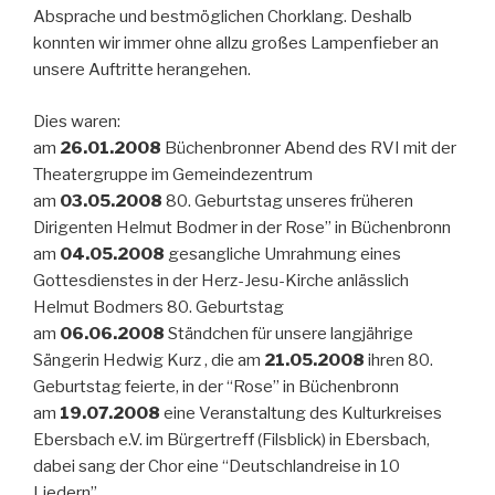
Absprache und bestmöglichen Chorklang. Deshalb
konnten wir immer ohne allzu großes Lampenfieber an
unsere Auftritte herangehen.
Dies waren:
am
26.01.2008
Büchenbronner Abend des RVI mit der
Theatergruppe im Gemeindezentrum
am
03.05.2008
80. Geburtstag unseres früheren
Dirigenten Helmut Bodmer in der Rose” in Büchenbronn
am
04.05.2008
gesangliche Umrahmung eines
Gottesdienstes in der Herz-Jesu-Kirche anlässlich
Helmut Bodmers 80. Geburtstag
am
06.06.2008
Ständchen für unsere langjährige
Sängerin Hedwig Kurz , die am
21.05.2008
ihren 80.
Geburtstag feierte, in der “Rose” in Büchenbronn
am
19.07.2008
eine Veranstaltung des Kulturkreises
Ebersbach e.V. im Bürgertreff (Filsblick) in Ebersbach,
dabei sang der Chor eine “Deutschlandreise in 10
Liedern”