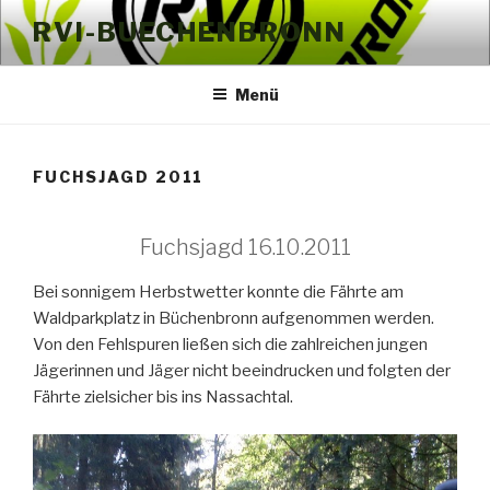
Zum
RVI-BUECHENBRONN
Inhalt
springen
Menü
FUCHSJAGD 2011
Fuchsjagd 16.10.2011
Bei sonnigem Herbstwetter konnte die Fährte am
Waldparkplatz in Büchenbronn aufgenommen werden.
Von den Fehlspuren ließen sich die zahlreichen jungen
Jägerinnen und Jäger nicht beeindrucken und folgten der
Fährte zielsicher bis ins Nassachtal.