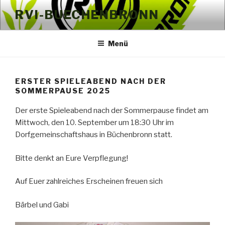
Zum
RVI-BUECHENBRONN
Inhalt
springen
Menü
ERSTER SPIELEABEND NACH DER
SOMMERPAUSE 2025
Der erste Spieleabend nach der Sommerpause findet am
Mittwoch, den 10. September um 18:30 Uhr im
Dorfgemeinschaftshaus in Büchenbronn statt.
Bitte denkt an Eure Verpflegung!
Auf Euer zahlreiches Erscheinen freuen sich
Bärbel und Gabi