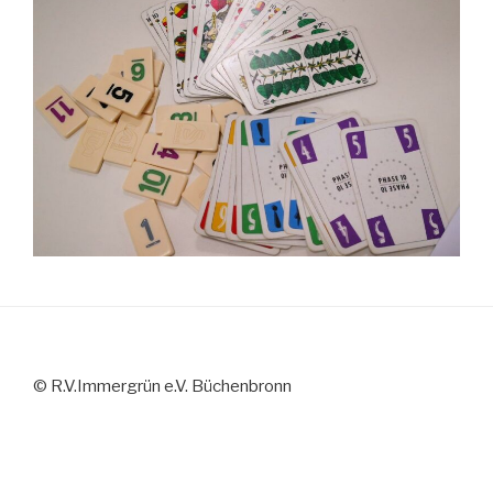
© R.V.Immergrün e.V. Büchenbronn