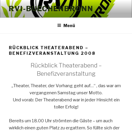
Zum
RVI-BUECHENBRONN
Inhalt
springen
Menü
RÜCKBLICK THEATERABEND –
BENEFIZVERANSTALTUNG 2008
Rückblick Theaterabend –
Benefizveranstaltung
„Theater, Theater, der Vorhang geht auf…“ , das war am
vergangenen Samstag unser Motto.
Und vorab: Der Theaterabend war in jeder Hinsicht ein
toller Erfolg!
Bereits um 18.00 Uhr strömten die Gäste – um auch
wirklich einen guten Platz zu ergattern. So füllte sich der