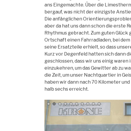
ans Eingemachte. Über die Limestherme
bergauf, was nicht der einzigste Anstie
Die anfänglichen Orientierungsproblem
aber da hat uns dann schon die erste 
Rhythmus gebracht. Zum guten Glück g
Ortschaft einen Fahrradladen, bei dem
seine Ersatzteile erhielt, so dass uns
Kurz vor Degenfeld hatten sich dann d
geschlossen, dass wir uns einig waren 
einzukehren, um das Gewitter ab zu war
die Zeit, um unser Nachtquartier in Gei
haben wir dann nach 70 Kilometer un
halb sechs erreicht.
m Wasserberghaus
Wasserberghaus
Pannenhilfe
Los geht's
Burg Teck