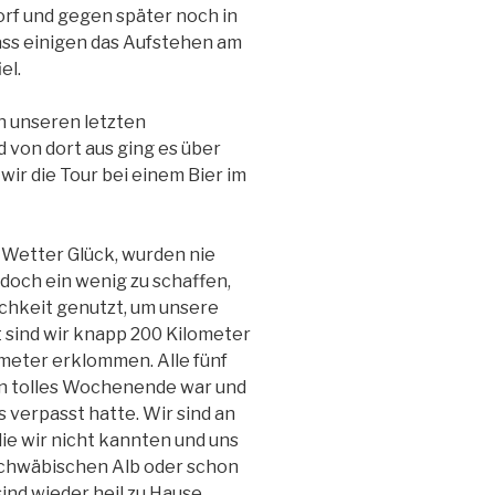
rf und gegen später noch in
dass einigen das Aufstehen am
el.
 unseren letzten
 von dort aus ging es über
ir die Tour bei einem Bier im
 Wetter Glück, wurden nie
 doch ein wenig zu schaffen,
ichkeit genutzt, um unsere
 sind wir knapp 200 Kilometer
eter erklommen. Alle fünf
ein tolles Wochenende war und
 verpasst hatte. Wir sind an
e wir nicht kannten und uns
 Schwäbischen Alb oder schon
sind wieder heil zu Hause,