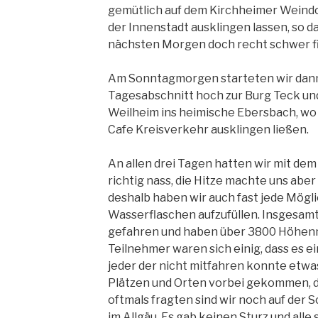
gemütlich auf dem Kirchheimer Weindo
der Innenstadt ausklingen lassen, so 
nächsten Morgen doch recht schwer fi
Am Sonntagmorgen starteten wir dann
Tagesabschnitt hoch zur Burg Teck und
Weilheim ins heimische Ebersbach, wo w
Cafe Kreisverkehr ausklingen ließen.
An allen drei Tagen hatten wir mit dem
richtig nass, die Hitze machte uns aber
deshalb haben wir auch fast jede Mögl
Wasserflaschen aufzufüllen. Insgesamt
gefahren und haben über 3800 Höhenm
Teilnehmer waren sich einig, dass es 
jeder der nicht mitfahren konnte etwas
Plätzen und Orten vorbei gekommen, di
oftmals fragten sind wir noch auf der
im Allgäu. Es gab keinen Sturz und alle 