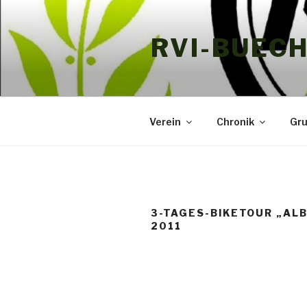
Zum
Inhalt
RVI-BUEC
springen
Verein
Chronik
Gr
3-TAGES-BIKETOUR „AL
2011