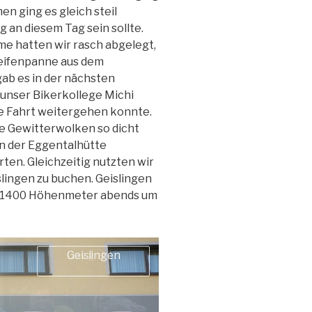
n ging es gleich steil
g an diesem Tag sein sollte.
e hatten wir rasch abgelegt,
Reifenpanne aus dem
ab es in der nächsten
 unser Bikerkollege Michi
ere Fahrt weitergehen konnte.
ie Gewitterwolken so dicht
in der Eggentalhütte
ten. Gleichzeitig nutzten wir
slingen zu buchen. Geislingen
d 1400 Höhenmeter abends um
Geislingen