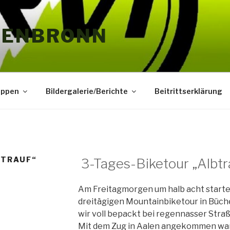
HENBRONN
uppen
Bildergalerie/Berichte
Beitrittserklärung
BTRAUF“
3-Tages-Biketour „Albtr
Am Freitagmorgen um halb acht starte
dreitägigen Mountainbiketour in Büch
wir voll bepackt bei regennasser Stra
Mit dem Zug in Aalen angekommen war S