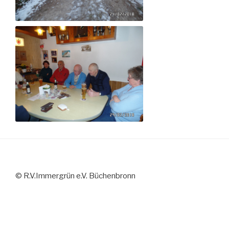
AUCH KINDER WAREN BEI
DER WANDERUNG DABEI
ABSCHLIESSEND GING D
IE GRUPPE GEMEINSAM I
N DIE ROSE, WO SIE S
PÄTER DIE TEILNEHMER D
© R.V.Immergrün e.V. Büchenbronn
ER TAGESSKIAUSFAHR