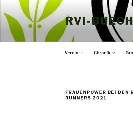
Zum
Inhalt
RVI-BUEC
springen
Verein
Chronik
Gr
FRAUENPOWER BEI DEN 
RUNNERS 2021