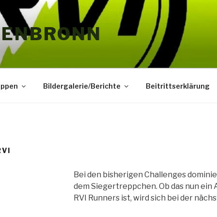
HENBRONN
uppen
Bildergalerie/Berichte
Beitrittserklärung
RVI
Bei den bisherigen Challenges dominie
dem Siegertreppchen. Ob das nun ein 
RVI Runners ist, wird sich bei der näc